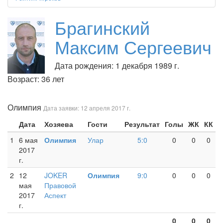
Брагинский
Максим Сергеевич
Дата рождения: 1 декабря 1989 г.
Возраст: 36 лет
Олимпия
Дата заявки: 12 апреля 2017 г.
Дата
Хозяева
Гости
Результат
Голы
ЖК
КК
1
6 мая
Олимпия
Улар
5:0
0
0
0
2017
г.
2
12
JOKER
Олимпия
9:0
0
0
0
мая
Правовой
2017
Аспект
г.
0
0
0