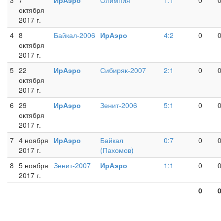
3
7
ИрАэро
Олимпия
1:1
0
октября
2017 г.
4
8
Байкал-2006
ИрАэро
4:2
0
октября
2017 г.
5
22
ИрАэро
Сибиряк-2007
2:1
0
октября
2017 г.
6
29
ИрАэро
Зенит-2006
5:1
0
октября
2017 г.
7
4 ноября
ИрАэро
Байкал
0:7
0
2017 г.
(Пахомов)
8
5 ноября
Зенит-2007
ИрАэро
1:1
0
2017 г.
0