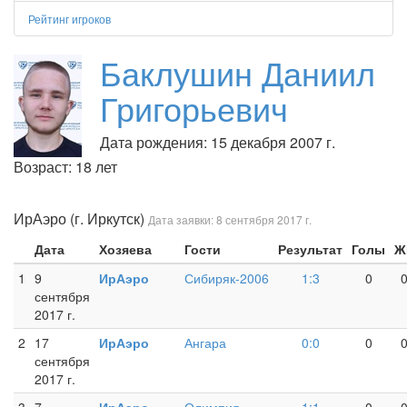
Рейтинг игроков
Баклушин Даниил
Григорьевич
Дата рождения: 15 декабря 2007 г.
Возраст: 18 лет
ИрАэро (г. Иркутск)
Дата заявки: 8 сентября 2017 г.
Дата
Хозяева
Гости
Результат
Голы
Ж
1
9
ИрАэро
Сибиряк-2006
1:3
0
сентября
2017 г.
2
17
ИрАэро
Ангара
0:0
0
сентября
2017 г.