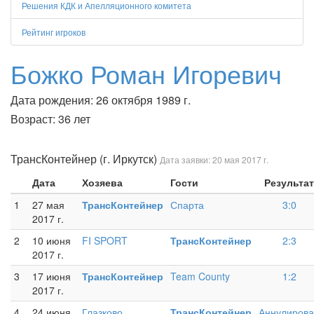
Решения КДК и Апелляционного комитета
Рейтинг игроков
Божко Роман Игоревич
Дата рождения: 26 октября 1989 г.
Возраст: 36 лет
ТрансКонтейнер (г. Иркутск)
Дата заявки: 20 мая 2017 г.
Дата
Хозяева
Гости
Результат
1
27 мая
ТрансКонтейнер
Спарта
3:0
2017 г.
2
10 июня
FI SPORT
ТрансКонтейнер
2:3
2017 г.
3
17 июня
ТрансКонтейнер
Team County
1:2
2017 г.
4
24 июня
Глазково
ТрансКонтейнер
Аннулиров