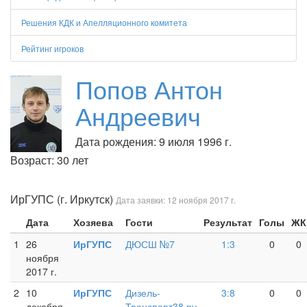
Решения КДК и Апелляционного комитета
Рейтинг игроков
Попов Антон
Андреевич
Дата рождения: 9 июля 1996 г.
Возраст: 30 лет
ИрГУПС (г. Иркутск)
Дата заявки: 12 ноября 2017 г.
Дата
Хозяева
Гости
Результат
Голы
ЖК
1
26
ИрГУПС
ДЮСШ №7
1:3
0
0
ноября
2017 г.
2
10
ИрГУПС
Дизель-
3:8
0
0
декабря
Транспорт38.ру