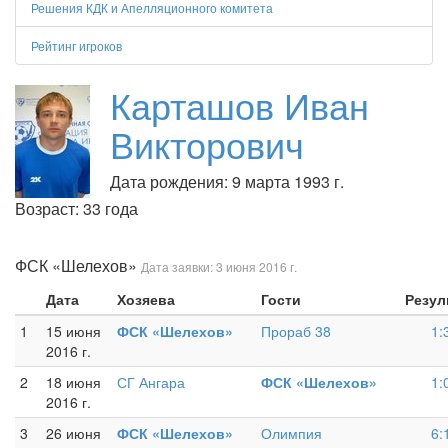
Решения КДК и Апелляционного комитета
Рейтинг игроков
Карташов Иван
Викторович
Дата рождения: 9 марта 1993 г.
Возраст: 33 года
ФСК «Шелехов»
Дата заявки: 3 июня 2016 г.
Дата
Хозяева
Гости
Резул
1
15 июня
ФСК «Шелехов»
Прораб 38
1:
2016 г.
2
18 июня
СГ Ангара
ФСК «Шелехов»
1:
2016 г.
3
26 июня
ФСК «Шелехов»
Олимпия
6: