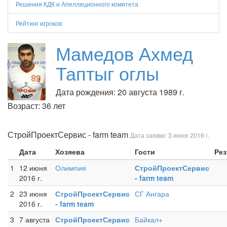
Решения КДК и Апелляционного комитета
Рейтинг игроков
Мамедов Ахмед
Таптыг оглы
Дата рождения: 20 августа 1989 г.
Возраст: 36 лет
СтройПроектСервис - farm team
Дата заявки: 3 июня 2016 г.
Дата
Хозяева
Гости
Рез
1
12 июня
Олимпия
СтройПроектСервис
2016 г.
- farm team
2
23 июня
СтройПроектСервис
СГ Ангара
2016 г.
- farm team
3
7 августа
СтройПроектСервис
Байкал+