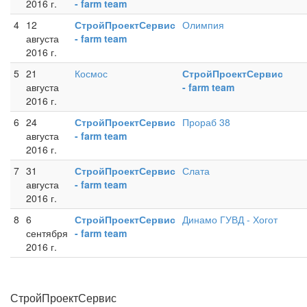
2016 г.
- farm team
4
12
СтройПроектСервис
Олимпия
августа
- farm team
2016 г.
5
21
Космос
СтройПроектСервис
августа
- farm team
2016 г.
6
24
СтройПроектСервис
Прораб 38
августа
- farm team
2016 г.
7
31
СтройПроектСервис
Слата
августа
- farm team
2016 г.
8
6
СтройПроектСервис
Динамо ГУВД - Хогот
сентября
- farm team
2016 г.
СтройПроектСервис