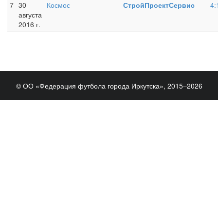
7
30
Космос
СтройПроектСервис
4:
августа
2016 г.
© ОО «Федерация футбола города Иркутска», 2015–2026