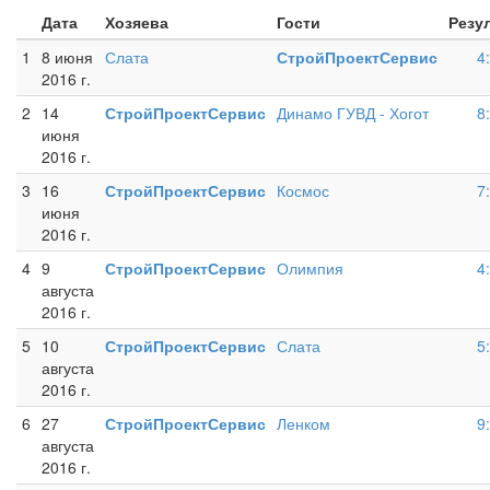
Дата
Хозяева
Гости
Резу
1
8 июня
Слата
СтройПроектСервис
4
2016 г.
2
14
СтройПроектСервис
Динамо ГУВД - Хогот
8
июня
2016 г.
3
16
СтройПроектСервис
Космос
7
июня
2016 г.
4
9
СтройПроектСервис
Олимпия
4
августа
2016 г.
5
10
СтройПроектСервис
Слата
5
августа
2016 г.
6
27
СтройПроектСервис
Ленком
9
августа
2016 г.