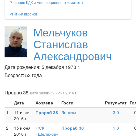
Решения КДК и Апелляционного комитета
Рейтинг игроков
Мельчуков
Станислав
Александрович
Дата рождения: 5 декабря 1973 г.
Возраст: 52 года
Прораб 38
Дата заявки: 9 июня 2016 г.
Дата
Хозяева
Гости
Результат
Го
1
11 июня
Прораб 38
Ленком
3:0
2016 г.
2
15 июня
ФСК
Прораб 38
1:3
2016 г.
«Шелехов»