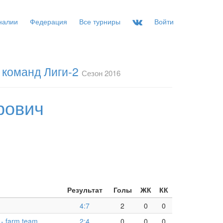
налии
Федерация
Все турниры
Войти
 команд Лиги-2
Сезон 2016
рович
Результат
Голы
ЖК
КК
4:7
2
0
0
- farm team
2:4
0
0
0