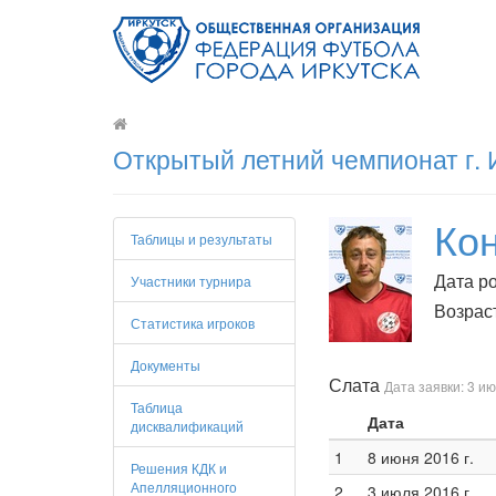
Открытый летний чемпионат г. 
Ко
Таблицы и результаты
Дата ро
Участники турнира
Возраст
Статистика игроков
Документы
Слата
Дата заявки: 3 ию
Таблица
Дата
дисквалификаций
1
8 июня 2016 г.
Решения КДК и
Апелляционного
2
3 июля 2016 г.