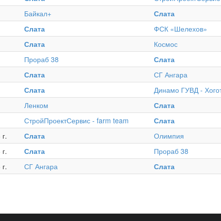
Байкал+
Слата
Слата
ФСК «Шелехов»
Слата
Космос
Прораб 38
Слата
Слата
СГ Ангара
.
Слата
Динамо ГУВД - Хого
.
Ленком
Слата
.
СтройПроектСервис - farm team
Слата
 г.
Слата
Олимпия
 г.
Слата
Прораб 38
 г.
СГ Ангара
Слата