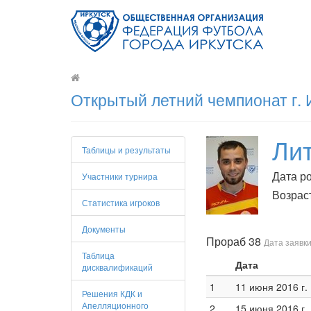
Открытый летний чемпионат г. 
Ли
Таблицы и результаты
Дата ро
Участники турнира
Возраст
Статистика игроков
Документы
Прораб 38
Дата заявки
Таблица
Дата
дисквалификаций
1
11 июня 2016 г.
Решения КДК и
Апелляционного
2
15 июня 2016 г.