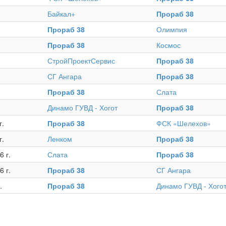
Байкал+
Прораб 38
Прораб 38
Олимпия
Прораб 38
Космос
СтройПроектСервис
Прораб 38
СГ Ангара
Прораб 38
Прораб 38
Слата
Динамо ГУВД - Хогот
Прораб 38
г.
Прораб 38
ФСК «Шелехов»
г.
Ленком
Прораб 38
6 г.
Слата
Прораб 38
6 г.
Прораб 38
СГ Ангара
.
Прораб 38
Динамо ГУВД - Хого