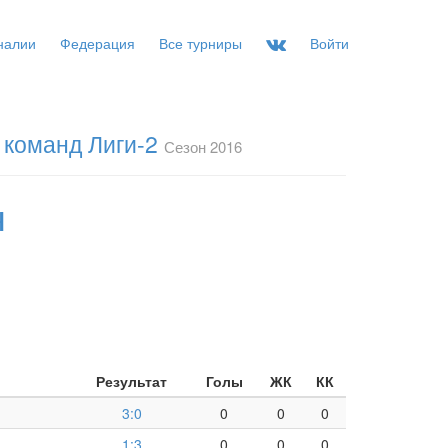
налии
Федерация
Все турниры
Войти
 команд Лиги-2
Сезон 2016
ч
Результат
Голы
ЖК
КК
3:0
0
0
0
1:3
0
0
0