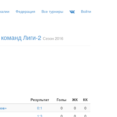
налии
Федерация
Все турниры
Войти
 команд Лиги-2
Сезон 2016
Результат
Голы
ЖК
КК
ов»
0:1
0
0
0
1:3
0
0
0