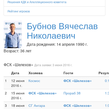
Решения КДК и Апелляционного комитета
Рейтинг игроков
Бубнов Вячеслав
Николаевич
Дата рождения: 14 апреля 1990 г.
Возраст: 36 лет
ФСК «Шелехов»
Дата заявки: 3 июня 2016 г.
Дата
Хозяева
Гости
Резул
1
12 июня
Космос
ФСК «Шелехов»
0:
2016 г.
2
15 июня
ФСК «Шелехов»
Прораб 38
1:
2016 г.
3
18 июня
СГ Ангара
ФСК «Шелехов»
1: