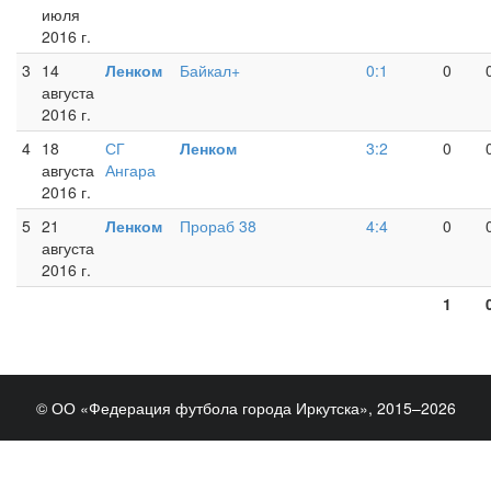
июля
2016 г.
3
14
Ленком
Байкал+
0:1
0
августа
2016 г.
4
18
СГ
Ленком
3:2
0
августа
Ангара
2016 г.
5
21
Ленком
Прораб 38
4:4
0
августа
2016 г.
1
© ОО «Федерация футбола города Иркутска», 2015–2026