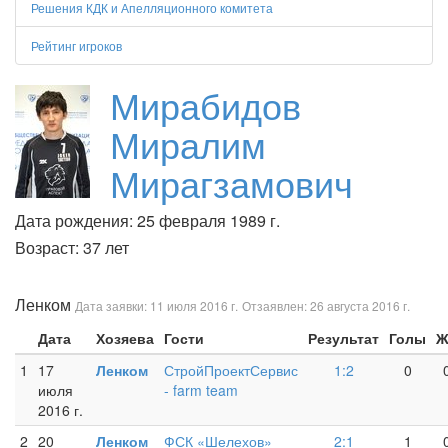
Решения КДК и Апелляционного комитета
Рейтинг игроков
Мирабидов
Миралим
Мирагзамович
Дата рождения: 25 февраля 1989 г.
Возраст: 37 лет
Ленком
Дата заявки: 11 июля 2016 г.
Отзаявлен: 26 августа 2016 г.
Дата
Хозяева
Гости
Результат
Голы
Ж
1
17
Ленком
СтройПроектСервис
1:2
0
июля
- farm team
2016 г.
2
20
Ленком
ФСК «Шелехов»
2:1
1