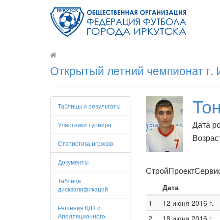
Открытый летний чемпионат г. 
То
Таблицы и результаты
Дата ро
Участники турнира
Возраст
Статистика игроков
Документы
СтройПроектСервис 
Таблица
Дата
дисквалификаций
1
12 июня 2016 г.
Решения КДК и
Апелляционного
2
18 июня 2016 г.