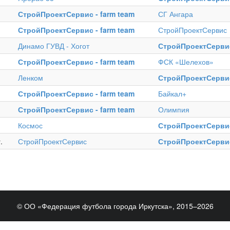
СтройПроектСервис - farm team
СГ Ангара
СтройПроектСервис - farm team
СтройПроектСервис
Динамо ГУВД - Хогот
СтройПроектСервис
СтройПроектСервис - farm team
ФСК «Шелехов»
Ленком
СтройПроектСервис
СтройПроектСервис - farm team
Байкал+
СтройПроектСервис - farm team
Олимпия
Космос
СтройПроектСервис
.
СтройПроектСервис
СтройПроектСервис
© ОО «Федерация футбола города Иркутска», 2015–2026