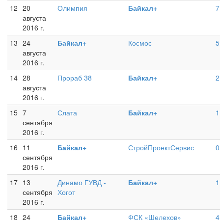
12
20
Олимпия
Байкал+
7
августа
2016 г.
13
24
Байкал+
Космос
5
августа
2016 г.
14
28
Прораб 38
Байкал+
2
августа
2016 г.
15
7
Слата
Байкал+
1
сентября
2016 г.
16
11
Байкал+
СтройПроектСервис
0
сентября
2016 г.
17
13
Динамо ГУВД -
Байкал+
1
сентября
Хогот
2016 г.
18
24
Байкал+
ФСК «Шелехов»
4