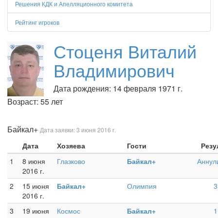
Решения КДК и Апелляционного комитета
Рейтинг игроков
Стоценя Виталий
Владимирович
Дата рождения: 14 февраля 1971 г.
Возраст: 55 лет
Байкал+
Дата заявки: 3 июня 2016 г.
Дата
Хозяева
Гости
Резу
1
8 июня
Глазково
Байкал+
Аннул
2016 г.
2
15 июня
Байкал+
Олимпия
3
2016 г.
3
19 июня
Космос
Байкал+
1