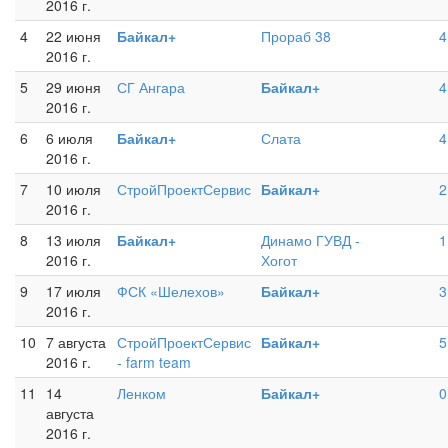
2016 г.
4
22 июня
Байкал+
Прораб 38
4
2016 г.
5
29 июня
СГ Ангара
Байкал+
4
2016 г.
6
6 июля
Байкал+
Слата
4
2016 г.
7
10 июля
СтройПроектСервис
Байкал+
2
2016 г.
8
13 июля
Байкал+
Динамо ГУВД -
1
2016 г.
Хогот
9
17 июля
ФСК «Шелехов»
Байкал+
3
2016 г.
10
7 августа
СтройПроектСервис
Байкал+
5
2016 г.
- farm team
11
14
Ленком
Байкал+
0
августа
2016 г.