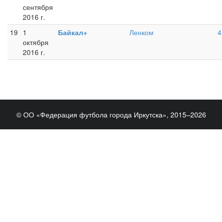
сентября
2016 г.
19
1
Байкал+
Ленком
4
октября
2016 г.
© ОО «Федерация футбола города Иркутска», 2015–2026