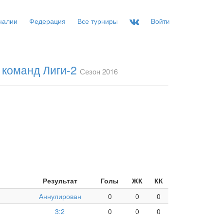
налии
Федерация
Все турниры
Войти
 команд Лиги-2
Сезон 2016
Результат
Голы
ЖК
КК
Аннулирован
0
0
0
3:2
0
0
0