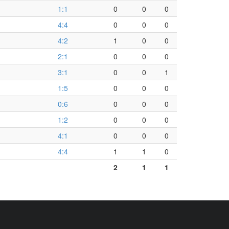
1:1
0
0
0
4:4
0
0
0
4:2
1
0
0
2:1
0
0
0
3:1
0
0
1
1:5
0
0
0
0:6
0
0
0
1:2
0
0
0
4:1
0
0
0
4:4
1
1
0
2
1
1