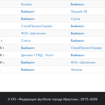
Космос
Байкал+
Байкал+
Прораб 38
Байкал+
Слата
СтройПроектСервис
Байкал+
ФСК «Шелехов»
Байкал+
г.
Слата
Байкал+
6 г.
Байкал+
СтройПроектСервис
6 г.
Динамо ГУВД - Хогот
Байкал+
6 г.
Байкал+
ФСК «Шелехов»
.
Байкал+
Ленком
© ОО «Федерация футбола города Иркутска», 2015–2026