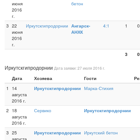
июня
бетон
2016
г.
3
22
Иркутскгипродорнии
Ангарск-
4:1
1
0
июня
АНХК
2016
г.
3
0
Иркутскгипродорнии
Дата заявки: 27 июля 2016 г.
Дата
Хозяева
Гости
Ре
1
14
Иркутскгипродорнии
Марка-Стихия
августа
2016 г.
2
18
Сервико
Иркутскгипродорнии
августа
2016 г.
3
25
Иркутскгипродорнии
Иркутский бетон
августа