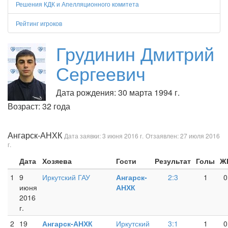
Решения КДК и Апелляционного комитета
Рейтинг игроков
Грудинин Дмитрий
Сергеевич
Дата рождения: 30 марта 1994 г.
Возраст: 32 года
Ангарск-АНХК
Дата заявки: 3 июня 2016 г.
Отзаявлен: 27 июля 2016
г.
Дата
Хозяева
Гости
Результат
Голы
Ж
1
9
Иркутский ГАУ
Ангарск-
2:3
1
0
июня
АНХК
2016
г.
2
19
Ангарск-АНХК
Иркутский
3:1
1
0