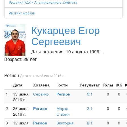
Решения КДК и Апелляционного комитета
Рейтинг игроков
Кукарцев Егор
Сергеевич
Дата рождения: 19 августа 1996 г.
Возраст: 29 лет
Регион
Дата заявки: 3 июня 2016 г.
Дата
Хозяева
Гости
Результат
Голы
ЖК
1
19 июня
Сервико
Регион
5:1
0
0
2016 г.
2
26 июня
Регион
Марка-
2:1
0
0
2016 г.
Стихия
3
12 июля
Регион
Виктория
2:1
0
0