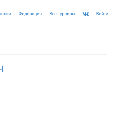
налии
Федерация
Все турниры
Войти
ч