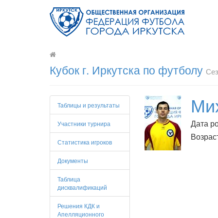
Кубок г. Иркутска по футболу
Сез
Ми
Таблицы и результаты
Дата ро
Участники турнира
Возраст
Статистика игроков
Документы
Таблица
дисквалификаций
Решения КДК и
Апелляционного