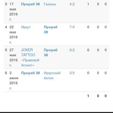
3
17
Прораб 38
Гаханы
4:2
1
0
0
мая
2016
г.
4
22
Иркут
Прораб
7:0
0
0
0
мая
38
2016
г.
5
27
JOKER
Прораб
6:2
0
0
0
мая
TATTOO
38
2016
«Правовой
г.
Аспект»
6
2
Прораб 38
Иркутский
0:5
0
0
0
июня
бетон
2016
г.
1
0
0