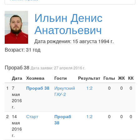
Ильин Денис
Анатольевич
Дата рождения: 15 августа 1994 г.
Возраст: 31 год
Прораб 38
Дата заявки: 27 апреля 2016 г.
Дата
Хозяева
Гости
Результат
Голы
ЖК
КК
1
7
Прораб 38
Иркутский
1:2
0
0
0
мая
ГАУ-2
2016
г.
2
14
Старт
Прораб
1:2
0
0
0
мая
38
2016
г.