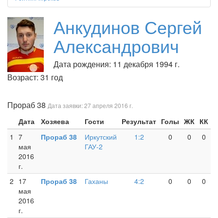
Анкудинов Сергей
Александрович
Дата рождения: 11 декабря 1994 г.
Возраст: 31 год
Прораб 38
Дата заявки: 27 апреля 2016 г.
Дата
Хозяева
Гости
Результат
Голы
ЖК
КК
1
7
Прораб 38
Иркутский
1:2
0
0
0
мая
ГАУ-2
2016
г.
2
17
Прораб 38
Гаханы
4:2
0
0
0
мая
2016
г.