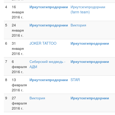
4
16
Иркутскгипродорнии
Иркутскгипродорнии
января
(farm team)
2016 г.
5
24
Иркутскгипродорнии
Виктория
января
2016 г.
6
31
JOKER TATTOO
Иркутскгипродорнии
января
2016 г.
7
6
Сибирский медведь -
Иркутскгипродорнии
февраля
АДМ
2016 г.
8
13
Иркутскгипродорнии
STAR
февраля
2016 г.
9
27
Виктория
Иркутскгипродорнии
февраля
2016 г.