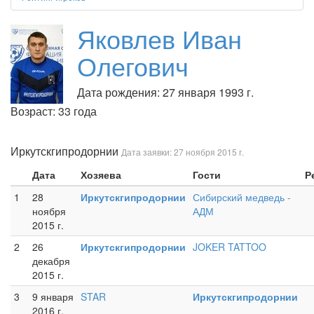
Яковлев Иван
Олегович
Дата рождения: 27 января 1993 г.
Возраст: 33 года
Иркутскгипродорнии
Дата заявки: 27 ноября 2015 г.
Дата
Хозяева
Гости
Р
1
28
Иркутскгипродорнии
Сибирский медведь -
ноября
АДМ
2015 г.
2
26
Иркутскгипродорнии
JOKER TATTOO
декабря
2015 г.
3
9 января
STAR
Иркутскгипродорнии
2016 г.