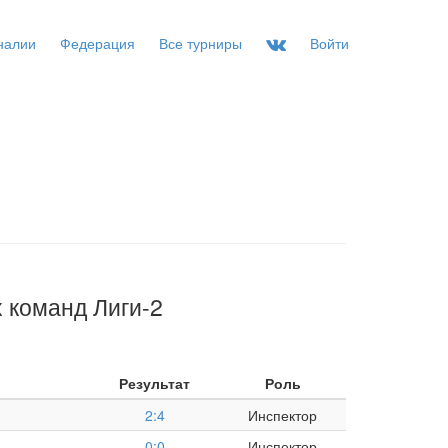
налии
Федерация
Все турниры
Войти
 команд Лиги-2
Результат
Роль
2:4
Инспектор
0:0
Инспектор