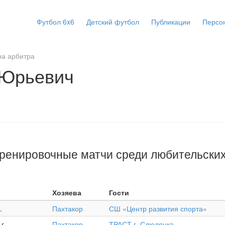
Футбол 6x6
Детский футбол
Публикации
Персо
а арбитра
 Юрьевич
Тренировочные матчи среди любительских
Хозяева
Гости
.
Пахтакор
СШ «Центр развития спорта»
г.
Пахтакор
ТРАСТ г. Слюдянка