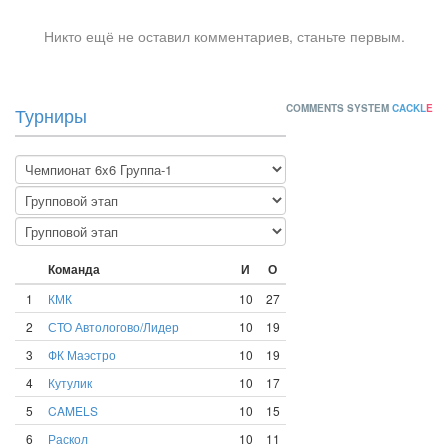
Никто ещё не оставил комментариев, станьте первым.
COMMENTS SYSTEM
CACKL
E
Турниры
Команда
И
О
1
КМК
10
27
2
СТО Автологово/Лидер
10
19
3
ФК Маэстро
10
19
4
Кутулик
10
17
5
CAMELS
10
15
6
Раскол
10
11