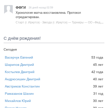
ФФГИ
26 дней назад 02:59
Хронология матча восстановлена. Протокол
отредактирован.
Старт (г. Иркутск) - Звезда (г. Иркутск) — Турниры — ОО «Федерация футбола города Иркутска» :: Футбол в Иркутске
С днём рождения!
Сегодня
Васерчук Евгений
53 года
Шарипов Дмитрий
45 лет
Костылев Дмитрий
42 года
Андрюсишин Дмитрий
40 лет
Австриков Константин
39 лет
Рамазанов Шахин
31 год
Михайлов Юрий
30 лет
Попов Никита
30 лет