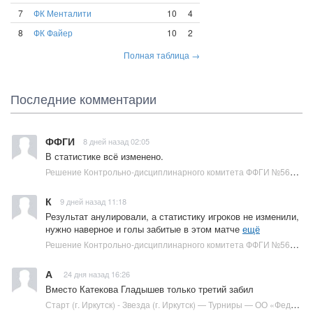
7
ФК Менталити
10
4
8
ФК Файер
10
2
Полная таблица →
Последние комментарии
ФФГИ
8 дней назад 02:05
В статистике всё изменено.
Решение Контрольно-дисциплинарного комитета ФФГИ №569-6/2026 — Решения КДК и Апелляционного комитета — ОО «Федерация футбола города Иркутска» :: Футбол в Иркутске
К
9 дней назад 11:18
Результат анулировали, а статистику игроков не изменили,
нужно наверное и голы забитые в этом матче
ещё
Решение Контрольно-дисциплинарного комитета ФФГИ №569-6/2026 — Решения КДК и Апелляционного комитета — ОО «Федерация футбола города Иркутска» :: Футбол в Иркутске
А
24 дня назад 16:26
Вместо Катекова Гладышев только третий забил
Старт (г. Иркутск) - Звезда (г. Иркутск) — Турниры — ОО «Федерация футбола города Иркутска» :: Футбол в Иркутске