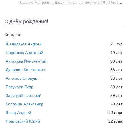
Решение Контрольно-дисциплинарного комитета ФФГИ №569-6/2026 — Решения КДК и Апелляционного комитета — ОО «Федерация футбола города Иркутска» :: Футбол в Иркутске
С днём рождения!
Сегодня
Шелудяков Андрей
71 год
Пирожков Анатолий
40 лет
Ангахаев Иннокентий
39 лет
Дуняшин Константин
36 лет
Ахтамов Сиевуш
36 лет
Петухаев Петр
30 лет
Заруцкий Григорий
29 лет
Коломин Александр
29 лет
Швец Андрей
22 года
Преловский Юрий
22 года