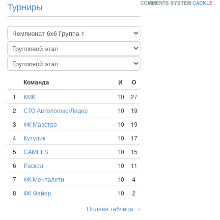
COMMENTS SYSTEM
CACKL
E
Турниры
Команда
И
О
1
КМК
10
27
2
СТО Автологово/Лидер
10
19
3
ФК Маэстро
10
19
4
Кутулик
10
17
5
CAMELS
10
15
6
Раскол
10
11
7
ФК Менталити
10
4
8
ФК Файер
10
2
Полная таблица →