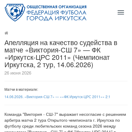
Toggl
naviga
Апелляция на качество судейства в
матче «Виктория-СШ 7» — ФК
«Иркутск-ЦРС 2011» (Чемпионат
Иркутска, 2 тур, 14.06.2026)
26 июня 2026
Матчи в материале:
14.06.2026. «Виктория-СШ 7» — ««ФК Иркутск-ЦРС 2011»» 2:1
Команда "Виктория - СШ-7" выражает несогласие с решением
арбитра матча 2 тура Открытого чемпионата г. Иркутска по
футболу среди любительских команд сезона 2026 между
командами "Виктория - СШ-7" и ФК "Иркутск-ЦРС 2011" в